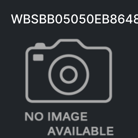
WBSBB05050EB864