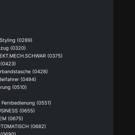
tyling (0289)
ftzug (0320)
EKT.MECH.SCHWAR (0375)
 (0423)
rbandstasche (0428)
Beifahrer (0494)
erung (0510)
t Fernbedienung (0551)
SINESS (0655)
M (0675)
TOMATISCH (0682)
 (0690)