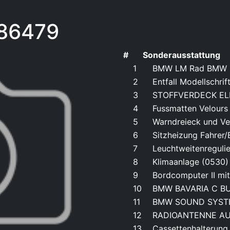
86479
#
Sonderausstattung
1
BMW LM Rad BMW S
2
Entfall Modellschri
3
STOFFVERDECK EL
4
Fussmatten Velours
5
Warndreieck und Ve
6
Sitzheizung Fahrer/
7
Leuchtweitenreguli
8
Klimaanlage (0530)
9
Bordcomputer II mi
10
BMW BAVARIA C BU
11
BMW SOUND SYSTE
12
RADIOANTENNE AU
13
Cassettenhalterung