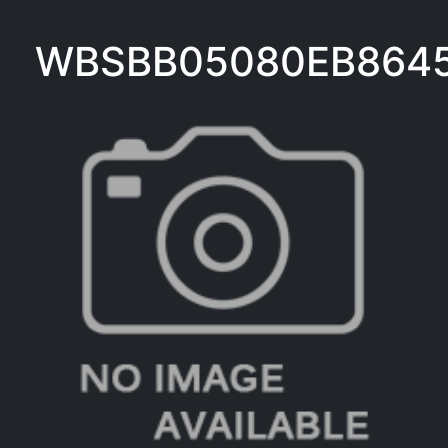
WBSBB05080EB864