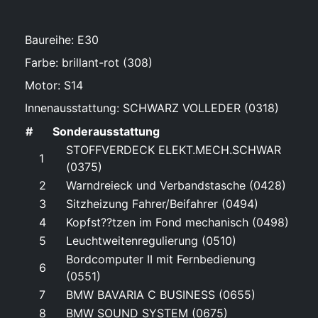
Baureihe: E30
Farbe: brillant-rot (308)
Motor: S14
Innenausstattung: SCHWARZ VOLLEDER (0318)
#
Sonderausstattung
STOFFVERDECK ELEKT.MECH.SCHWAR
1
(0375)
2
Warndreieck und Verbandstasche (0428)
3
Sitzheizung Fahrer/Beifahrer (0494)
4
Kopfst??tzen im Fond mechanisch (0498)
5
Leuchtweitenregulierung (0510)
Bordcomputer II mit Fernbedienung
6
(0551)
7
BMW BAVARIA C BUSINESS (0655)
8
BMW SOUND SYSTEM (0675)