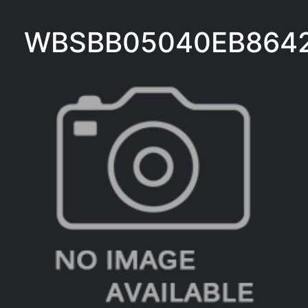
WBSBB05040EB864