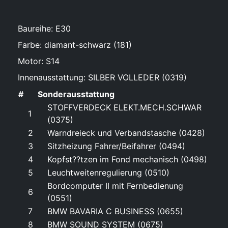
Baureihe: E30
Farbe: diamant-schwarz (181)
Motor: S14
Innenausstattung: SILBER VOLLEDER (0319)
#
Sonderausstattung
STOFFVERDECK ELEKT.MECH.SCHWAR
1
(0375)
2
Warndreieck und Verbandstasche (0428)
3
Sitzheizung Fahrer/Beifahrer (0494)
4
Kopfst??tzen im Fond mechanisch (0498)
5
Leuchtweitenregulierung (0510)
Bordcomputer II mit Fernbedienung
6
(0551)
7
BMW BAVARIA C BUSINESS (0655)
8
BMW SOUND SYSTEM (0675)