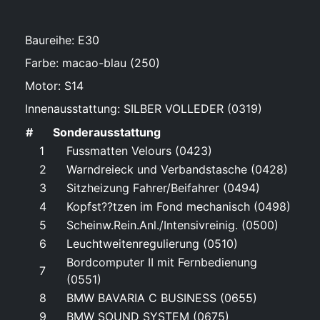
Baureihe: E30
Farbe: macao-blau (250)
Motor: S14
Innenausstattung: SILBER VOLLEDER (0319)
#
Sonderausstattung
1
Fussmatten Velours (0423)
2
Warndreieck und Verbandstasche (0428)
3
Sitzheizung Fahrer/Beifahrer (0494)
4
Kopfst??tzen im Fond mechanisch (0498)
5
Scheinw.Rein.Anl./Intensivreinig. (0500)
6
Leuchtweitenregulierung (0510)
Bordcomputer II mit Fernbedienung
7
(0551)
8
BMW BAVARIA C BUSINESS (0655)
9
BMW SOUND SYSTEM (0675)