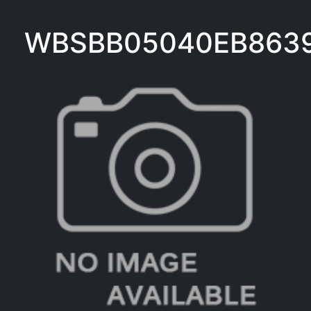
WBSBB05040EB863